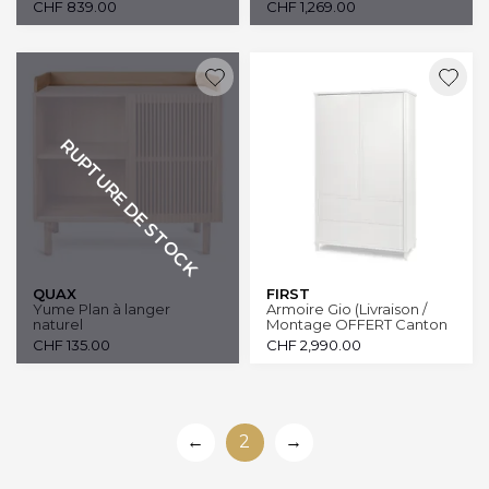
CHF
839.00
CHF
1,269.00
RUPTURE DE STOCK
QUAX
FIRST
Yume Plan à langer
Armoire Gio (Livraison /
naturel
Montage OFFERT Canton
Genève et Vaud)
CHF
135.00
CHF
2,990.00
←
2
→