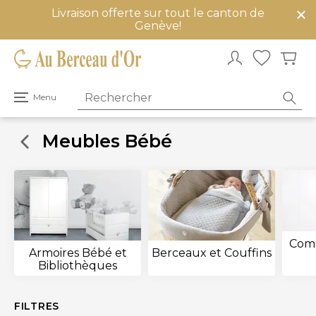
Livraison offerte sur tout le canton de
mer
Genève!
u
Ouvrir
Menu
le
menu
principal
Meubles Bébé
Comm
Armoires Bébé et
Berceaux et Couffins
Bibliothèques
FILTRES