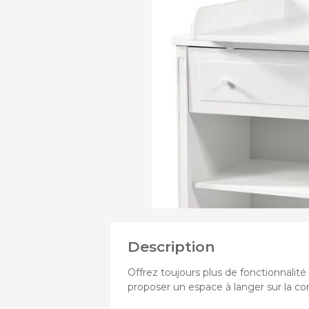
DE
Assi
PRODUITS
Chass
Nace
DE
Pous
Pous
Pous
Description
Offrez toujours plus de fonctionnalité
proposer un espace à langer sur la 