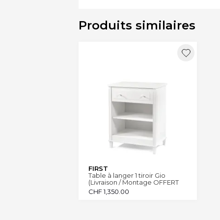
Produits similaires
FIRST
Table à langer 1 tiroir Gio
(Livraison / Montage OFFERT
Canton Genève et Vaud)
CHF
1,350.00