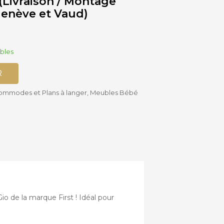
 (Livraison / Montage
enève et Vaud)
Accessoires
Siège-auto
Bébé
Bases isofix
ables
R
ommodes et Plans à langer
,
Meubles Bébé
io de la marque First ! Idéal pour