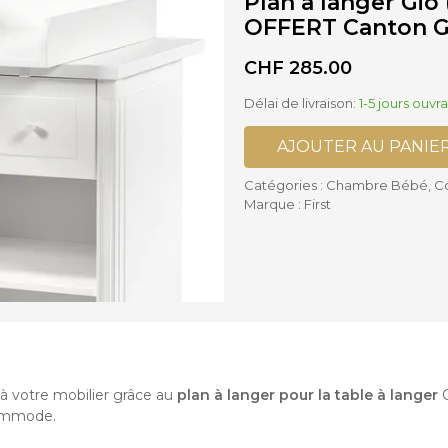
Plan à langer Gio
ses supplémentaires Poussettes
OFFERT Canton G
is
Accessoires Biberons
lles Bébé
Biberons
settes Cannes et Simples
Chauffe-biberon et Préparateur
CHF
285.00
settes Complètes
Stérilisateurs de Biberons
settes Doubles
Sucettes et accessoires
Délai de livraison:
1-5 jours ouvr
AJOUTER AU PANIE
Accessoires Chaises hautes
Catégories :
Chambre Bébé
,
C
Marque :
First
 à votre mobilier grâce au
plan à langer pour la table à langer
G
commode.