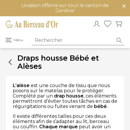
Livraison offerte sur tout le canton de
mer
Genève!
u
Ouvrir
Menu
le
menu
principal
Draps housse Bébé et
Alèses
L’alèse
est une couche de tissu que nous
posons sur le matelas pour le protéger.
Complété par un
drap housse
, ces éléments
permettront d’éviter toutes tâches en cas de
régurgitations ou fuites venant de
bébé
.
Il existe différentes tailles pour ces deux
éléments afin de s’adapter au lit, berceau
ou couffin.
Chaque marque
peut avoir un