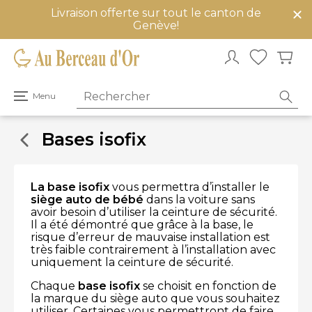
Livraison offerte sur tout le canton de
mer
Genève!
u
Ouvrir
Menu
le
menu
principal
Bases isofix
La base isofix
vous permettra d’installer le
siège auto de bébé
dans la voiture sans
avoir besoin d’utiliser la ceinture de sécurité.
Il a été démontré que grâce à la base, le
risque d’erreur de mauvaise installation est
très faible contrairement à l’installation avec
uniquement la ceinture de sécurité.
Chaque
base isofix
se choisit en fonction de
la marque du siège auto que vous souhaitez
utiliser. Certaines vous permettront de faire