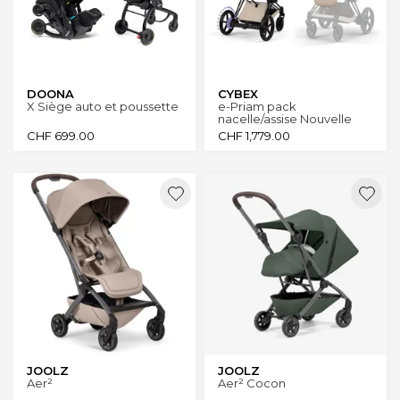
DOONA
CYBEX
X Siège auto et poussette
e-Priam pack
nacelle/assise Nouvelle
Génération 2026
CHF
699.00
CHF
1,779.00
JOOLZ
JOOLZ
Aer²
Aer² Cocon