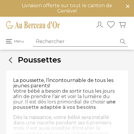
Livraison offerte sur tout le canton de
mer
Genève!
u
Ouvrir
Menu
le
menu
principal
Poussettes
La poussette, l’incontournable de tous les
jeunes parents!
Votre bébé a besoin de sortir tous les jours
afin de prendre l’air et voir la lumière du
jour. Il est dès lors primordial de choisir
une
poussette adaptée à vos besoins
.
Dès la naissance, votre bébé sera installé
dans une nacelle pendant ses 6 premiers
mois. Il est aussi possible d’installer la
coque/siège auto sur le châssis de votre