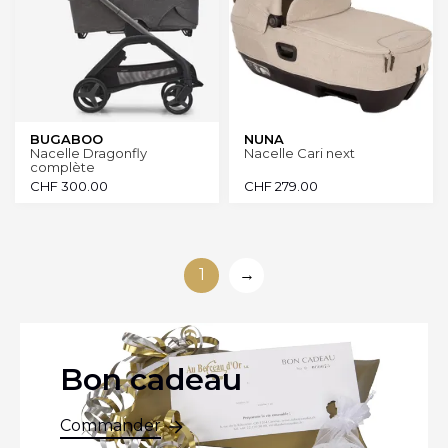
BUGABOO
NUNA
Nacelle Dragonfly
Nacelle Cari next
complète
CHF
300.00
CHF
279.00
1
→
Bon cadeau
Commander