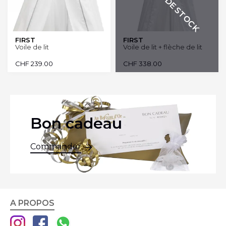
RUPTURE DE STOCK
FIRST
FIRST
Voile de lit
Voile de lit + flèche de lit
CHF
239.00
CHF
338.00
Bon cadeau
Commander
A PROPOS