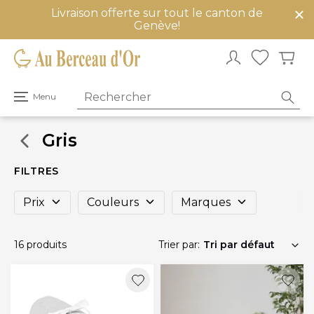
Livraison offerte sur tout le canton de
mer
Genève!
u
Ouvrir
Menu
le
menu
principal
Gris
FILTRES
Prix
Couleurs
Marques
16 produits
Trier par: