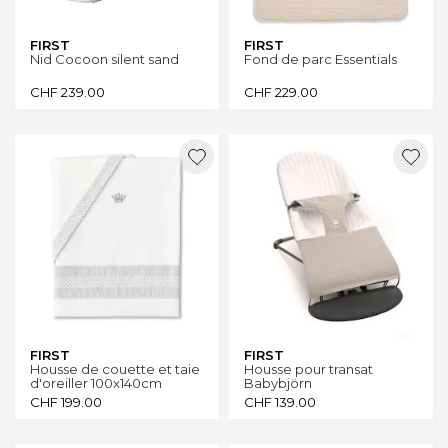
FIRST
FIRST
Nid Cocoon silent sand
Fond de parc Essentials
CHF
239.00
CHF
229.00
FIRST
FIRST
Housse de couette et taie
Housse pour transat
d'oreiller 100x140cm
Babybjörn
Crystal Grey
CHF
199.00
CHF
139.00