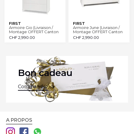
FIRST
FIRST
Armoire Gio (Livraison /
Armoire June (Livraison /
Montage OFFERT Canton
Montage OFFERT Canton
Genève et Vaud)
Genève et Vaud)
CHF
2,990.00
CHF
2,990.00
Bon cadeau
Commander
A PROPOS