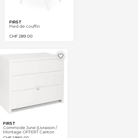
FIRST
Pied de couffin
CHF
289.00
FIRST
Commode June (Livraison /
Montage OFFERT Canton
Genève et Vaud)
CHF
1,990.00