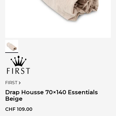
FIRST
VOIR
PLUS
Drap Housse 70×140 Essentials
DE
Beige
PRODUITS
DE
CHF
109.00