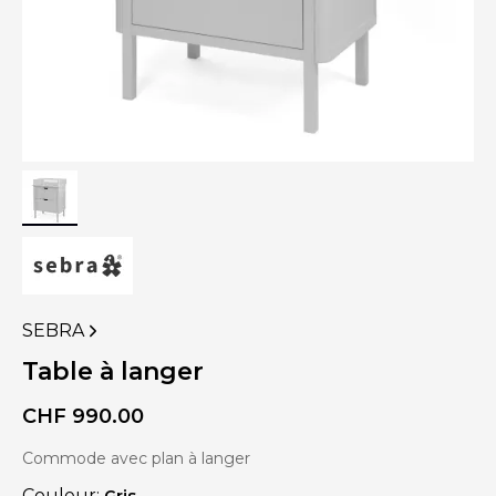
SEBRA
VOIR
PLUS
Table à langer
DE
PRODUITS
CHF
990.00
DE
Commode avec plan à langer
Couleur:
Gris