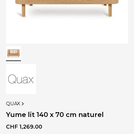
QUAX
VOIR
PLUS
Yume lit 140 x 70 cm naturel
DE
PRODUITS
CHF
1,269.00
DE