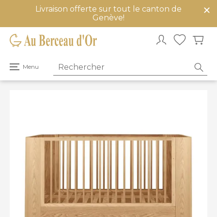
Livraison offerte sur tout le canton de
mer
Genève!
u
Ouvrir
Menu
le
menu
principal