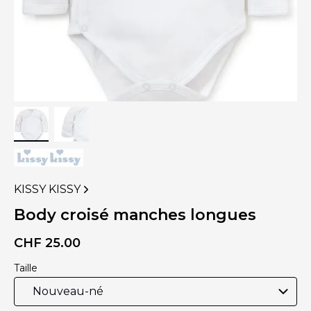
KISSY KISSY
VOIR
PLUS
Body croisé manches longues
DE
PRODUITS
CHF
25.00
DE
Taille