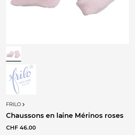
FRILO
VOIR
PLUS
Chaussons en laine Mérinos roses
DE
PRODUITS
CHF
46.00
DE