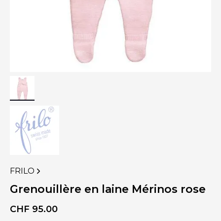
FRILO
VOIR
PLUS
Grenouillère en laine Mérinos rose
DE
PRODUITS
CHF
95.00
DE