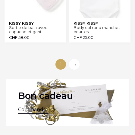
KISSY KISSY
KISSY KISSY
Sortie de bain avec
Body col rond manches
capuche et gant
courtes
rose/white dots
CHF
58.00
CHF
25.00
1
→
Bon cadeau
Commander