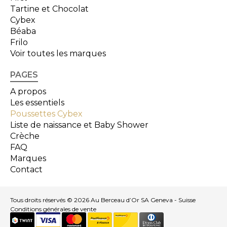
Tartine et Chocolat
Cybex
Béaba
Frilo
Voir toutes les marques
PAGES
A propos
Les essentiels
Poussettes Cybex
Liste de naissance et Baby Shower
Crèche
FAQ
Marques
Contact
Tous droits réservés © 2026 Au Berceau d’Or SA Geneva - Suisse
Conditions générales de vente