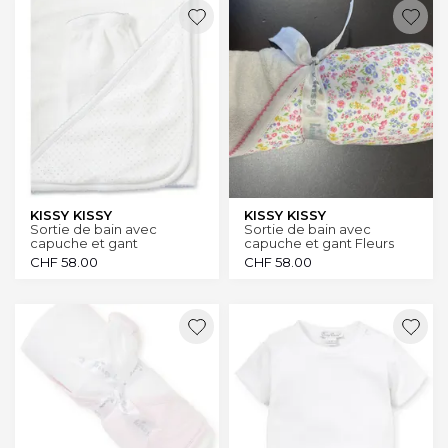
KISSY KISSY
KISSY KISSY
Sortie de bain avec
Sortie de bain avec
capuche et gant
capuche et gant Fleurs
CHF
58.00
CHF
58.00