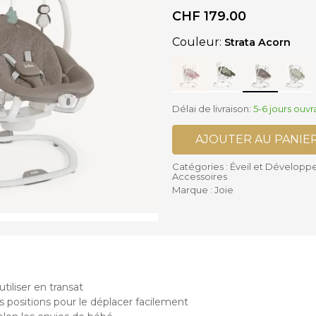
ses supplémentaires Poussettes
CHF
179.00
is
Accessoires Biberons
lles Bébé
Biberons
Couleur:
Strata Acorn
settes Cannes et Simples
Chauffe-biberon et Préparateur
settes Complètes
Stérilisateurs de Biberons
settes Doubles
Sucettes et accessoires
Délai de livraison:
5-6 jours ouvr
Accessoires Chaises hautes
AJOUTER AU PANIE
Catégories :
Éveil et Dévelop
Accessoires
Marque :
Joie
tiliser en transat
s positions pour le déplacer facilement