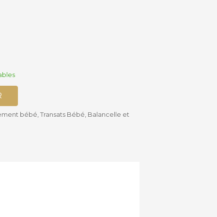
Accessoires
Siège-auto
Bébé
Bases isofix
ables
R
pement bébé
,
Transats Bébé, Balancelle et