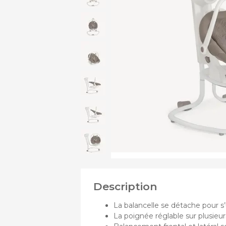
PRODUITS
Assi
DE
Chass
Nace
Pous
Pous
Pous
Description
La balancelle se détache pour s’u
La poignée réglable sur plusieur