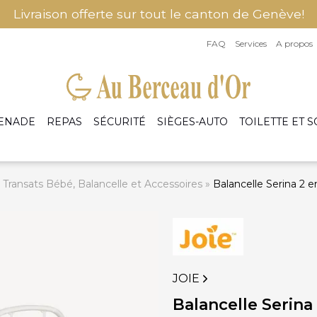
Livraison offerte sur tout le canton de Genève!
FAQ
Services
A propos
ENADE
REPAS
SÉCURITÉ
SIÈGES-AUTO
TOILETTE ET S
Transats Bébé, Balancelle et Accessoires
»
Balancelle Serina 2 e
ssoires Promenade
Bavoirs et Bavettes
ettes et Parures de lit
Armoires et bibli
tateurs
Cuiseurs, Mixeurs et Accessoires
ps housse et alèses
Berceaux et Couff
ges pluie et Moustiquaires
Petits pots et Portions
oteuses - Turbulettes
Commodes et plan
Vaisselles et Couverts Bébé
rs de lit
Fauteuils
Lits
JOIE
Accessoires d'allaitement
Coussins d'allaitement
Balancelle Serina 