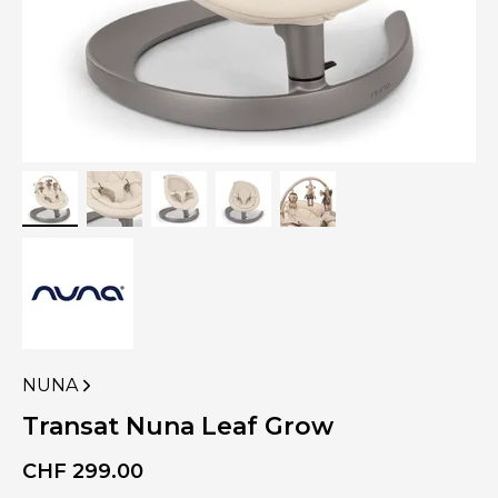
NUNA
VOIR
PLUS
Transat Nuna Leaf Grow
DE
PRODUITS
CHF
299.00
DE