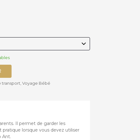
Accessoires
Siège-auto
Bébé
Bases isofix
ables
R
e transport
,
Voyage Bébé
rents. Il permet de garder les
 pratique lorsque vous devez utiliser
 Ant.