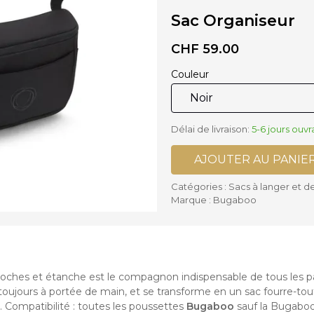
ses supplémentaires Poussettes
Sac Organiseur
is
Accessoires Biberons
lles Bébé
Biberons
settes Cannes et Simples
Chauffe-biberon et Préparateur
CHF
59.00
settes Complètes
Stérilisateurs de Biberons
settes Doubles
Sucettes et accessoires
Couleur
Accessoires Chaises hautes
Délai de livraison:
5-6 jours ouvr
AJOUTER AU PANIE
Catégories :
Sacs à langer et d
Marque :
Bugaboo
oches et étanche est le compagnon indispensable de tous les pa
toujours à portée de main, et se transforme en un sac fourre-tout
. Compatibilité : toutes les poussettes
Bugaboo
sauf la Bugaboo