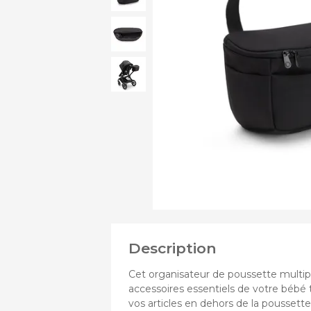
VOIR
Assi
PLUS
Chass
DE
Nace
PRODUITS
Pous
DE
Pous
Pous
Description
Cet organisateur de poussette multip
accessoires essentiels de votre bébé 
vos articles en dehors de la poussette