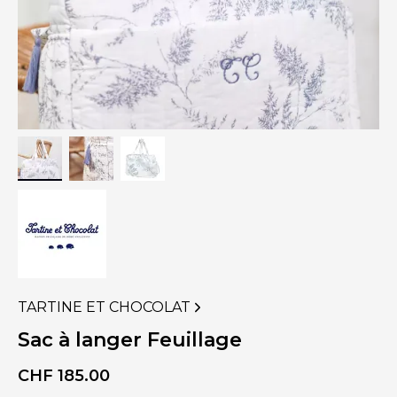
TARTINE ET CHOCOLAT
VOIR
PLUS
Sac à langer Feuillage
DE
PRODUITS
CHF
185.00
DE