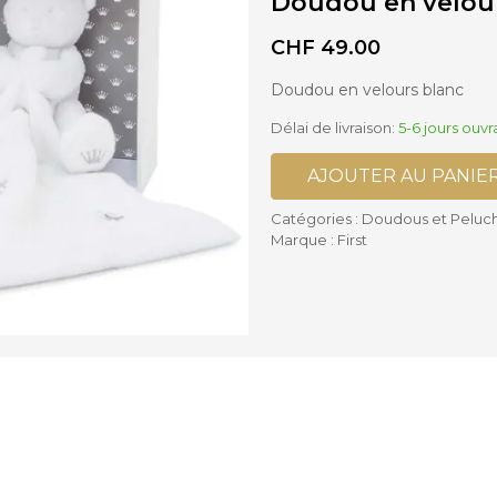
Doudou en velou
ses supplémentaires Poussettes
is
Accessoires Biberons
CHF
49.00
lles Bébé
Biberons
settes Cannes et Simples
Chauffe-biberon et Préparateur
settes Complètes
Doudou en velours blanc
Stérilisateurs de Biberons
settes Doubles
Sucettes et accessoires
Délai de livraison:
5-6 jours ouvr
AJOUTER AU PANIE
Accessoires Chaises hautes
Catégories :
Doudous et Peluc
Marque :
First