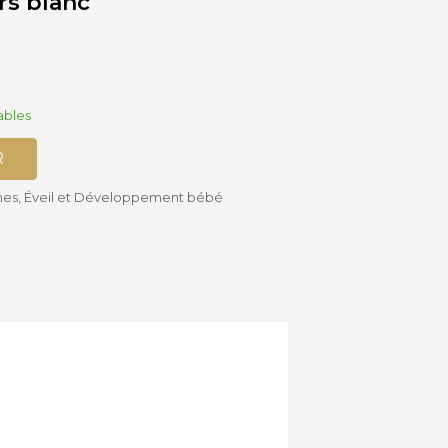
rs blanc
Accessoires
Siège-auto
Bébé
Bases isofix
ables
R
hes
,
Éveil et Développement bébé