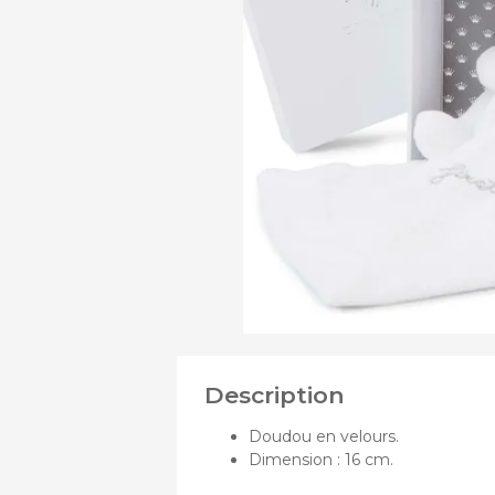
DE
Assi
PRODUITS
Chass
Nace
DE
Pous
Pous
Pous
Description
Doudou en velours.
Dimension : 16 cm.