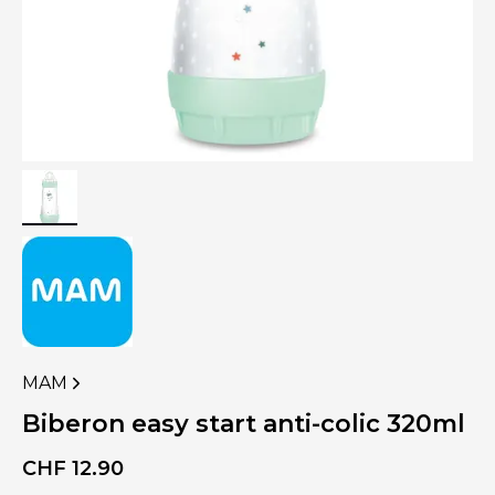
MAM
VOIR
PLUS
Biberon easy start anti-colic 320ml
DE
PRODUITS
CHF
12.90
DE