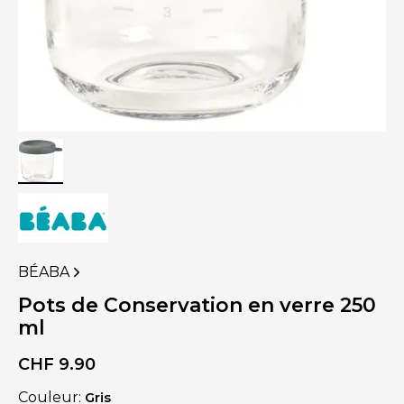
BÉABA
VOIR
PLUS
Pots de Conservation en verre 250
DE
ml
PRODUITS
DE
CHF
9.90
Couleur:
Gris