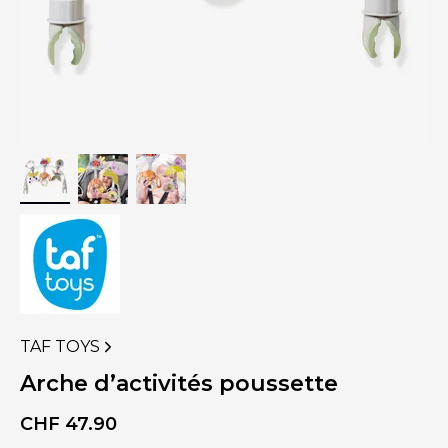
TAF TOYS
VOIR
PLUS
Arche d’activités poussette
DE
PRODUITS
CHF
47.90
DE