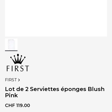
FIRST
VOIR
PLUS
Lot de 2 Serviettes éponges Blush
DE
Pink
PRODUITS
DE
CHF
119.00