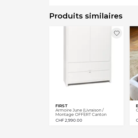
Produits similaires
FIRST
Armoire June (Livraison /
Montage OFFERT Canton
Genève et Vaud)
CHF
2,990.00