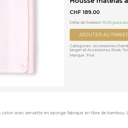
Housse matelas à
ses supplémentaires Poussettes
is
Accessoires Biberons
CHF
189.00
lles Bébé
Biberons
settes Cannes et Simples
Chauffe-biberon et Préparateur
settes Complètes
Délai de livraison:
15-20 jours ou
Stérilisateurs de Biberons
settes Doubles
Sucettes et accessoires
AJOUTER AU PANIE
Accessoires Chaises hautes
Catégories :
Accessoires cham
langer et Accessoires
,
Rose
,
To
Marque :
First
 coton avec serviette en eponge fabriqué en fibre de bambou. L