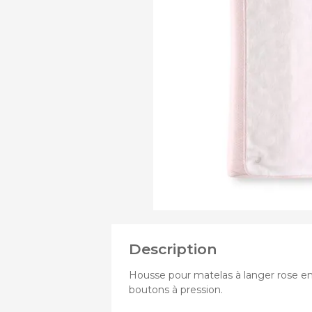
DE
Assi
PRODUITS
Chass
Nace
DE
Pous
Pous
Pous
Description
Housse pour matelas à langer rose en
boutons à pression.