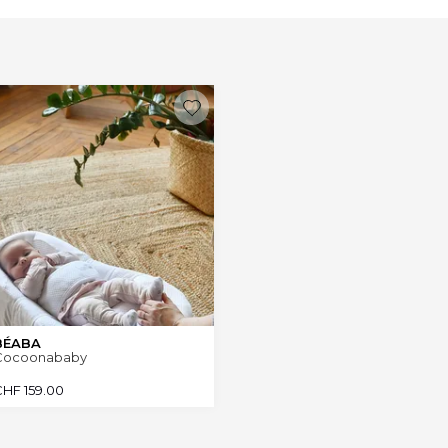
BÉABA
Cocoonababy
CHF
159.00