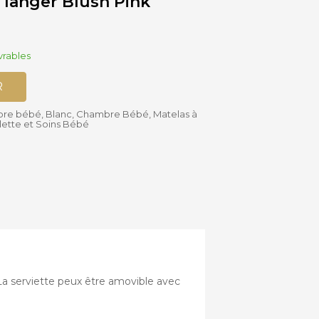
 langer Blush Pink
Accessoires
Siège-auto
vrables
Bébé
Bases isofix
R
bre bébé
,
Blanc
,
Chambre Bébé
,
Matelas à
ilette et Soins Bébé
a serviette peux être amovible avec