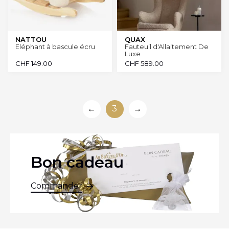
NATTOU
QUAX
Eléphant à bascule écru
Fauteuil d'Allaitement De
Luxe
CHF
149.00
CHF
589.00
←
3
→
Bon cadeau
Commander