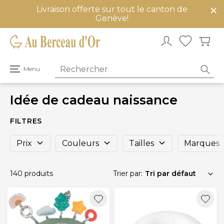
Livraison offerte sur tout le canton de
mer
Genève!
u
Ouvrir
Menu
le
menu
principal
Idée de cadeau naissance
FILTRES
Prix
Couleurs
Tailles
Marques
140 produits
Trier par: