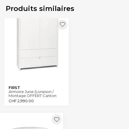
Produits similaires
FIRST
Armoire June (Livraison /
Montage OFFERT Canton
Genève et Vaud)
CHF
2,990.00