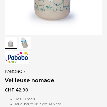
PABOBO
VOIR
PLUS
Veilleuse nomade
DE
PRODUITS
CHF
42.90
DE
Dès 10 mois
Taille: hauteur: 7 cm, Ø 5 cm