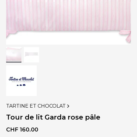
TARTINE ET CHOCOLAT
VOIR
PLUS
Tour de lit Garda rose pâle
DE
PRODUITS
CHF
160.00
DE