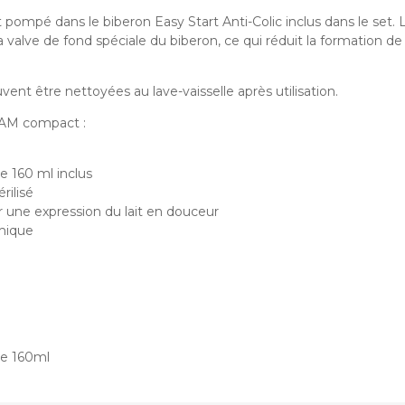
 pompé dans le biberon Easy Start Anti-Colic inclus dans le set.
valve de fond spéciale du biberon, ce qui réduit la formation de b
vent être nettoyées au lave-vaisselle après utilisation.
 MAM compact :
e 160 ml inclus
rilisé
r une expression du lait en douceur
mique
ge 160ml