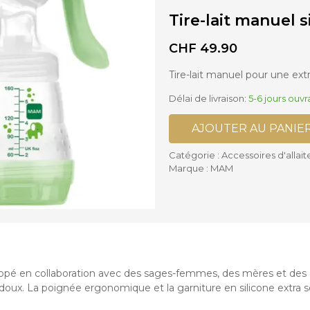
ses supplémentaires Poussettes
Tire-lait manuel 
is
Accessoires Biberons
lles Bébé
Biberons
settes Cannes et Simples
Chauffe-biberon et Préparateur
CHF
49.90
settes Complètes
Stérilisateurs de Biberons
settes Doubles
Sucettes et accessoires
Tire-lait manuel pour une extr
Délai de livraison:
5-6 jours ouvr
Accessoires Chaises hautes
AJOUTER AU PANIE
Catégorie :
Accessoires d'allai
Marque :
MAM
ppé en collaboration avec des sages-femmes, des mères et des co
oux. La poignée ergonomique et la garniture en silicone extra s