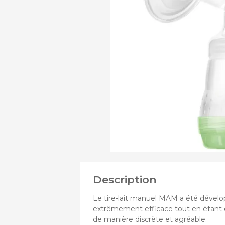
VOIR
Assi
PLUS
Chass
DE
Nace
PRODUITS
Pous
DE
Pous
Pous
Description
Le tire-lait manuel MAM a été dévelo
extrêmement efficace tout en étant d
de manière discrète et agréable.