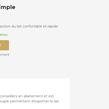
simple
Accessoires
Siège-auto
Bébé
Bases isofix
action du lait confortable et rapide.
ables
R
tement
nseillers en allaitement et est
ouple permettent d’exprimer le lait