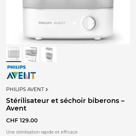
PHILIPS AVENT
VOIR
PLUS
Stérilisateur et séchoir biberons –
DE
Avent
PRODUITS
DE
CHF
129.00
Une stérilisation rapide et efficace