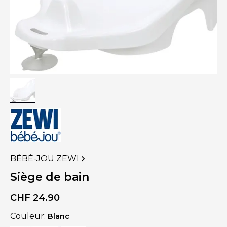
BÉBÉ-JOU ZEWI
VOIR
PLUS
Siège de bain
DE
PRODUITS
CHF
24.90
DE
Couleur:
Blanc