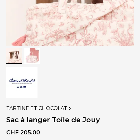
TARTINE ET CHOCOLAT
VOIR
PLUS
Sac à langer Toile de Jouy
DE
PRODUITS
CHF
205.00
DE