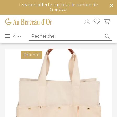
Livraison offerte sur tout le canton de
mer
Genève!
u
Ouvrir
Menu
le
menu
principal
Promo !