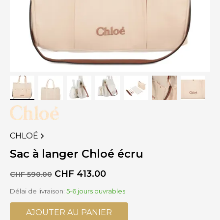
CHLOÉ
VOIR
PLUS
Sac à langer Chloé écru
DE
PRODUITS
Le
Le
CHF
413.00
CHF
590.00
DE
prix
prix
Délai de livraison:
5-6 jours ouvrables
initial
actuel
était :
est :
CHF 590.00.
CHF 413.00.
AJOUTER AU PANIER