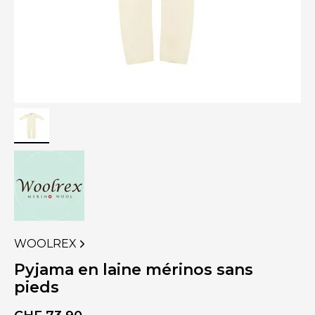
WOOLREX
VOIR
PLUS
Pyjama en laine mérinos sans
DE
pieds
PRODUITS
DE