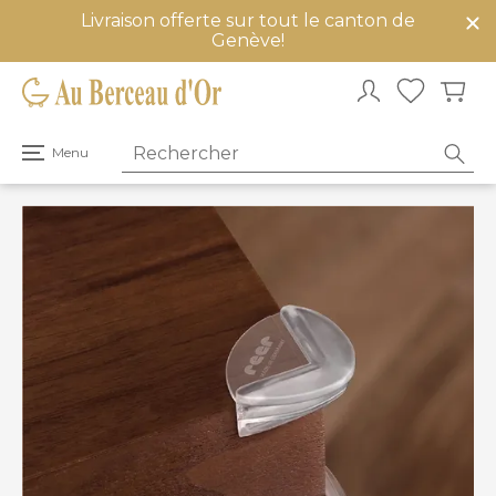
Livraison offerte sur tout le canton de
mer
Genève!
u
Ouvrir
Menu
le
menu
principal