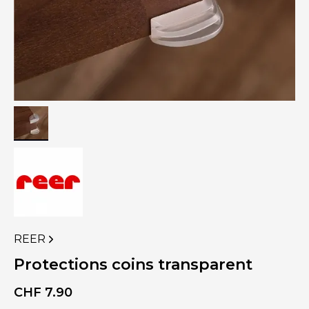
REER
VOIR
PLUS
Protections coins transparent
DE
PRODUITS
CHF
7.90
DE