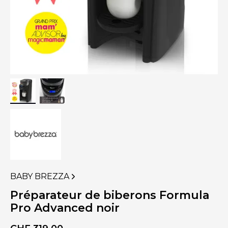
BABY BREZZA
VOIR
PLUS
Préparateur de biberons Formula
DE
Pro Advanced noir
PRODUITS
DE