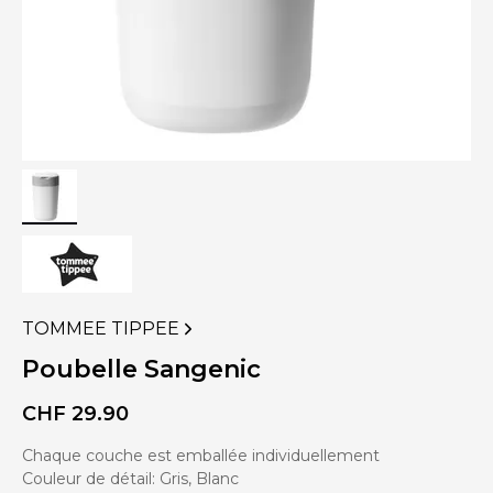
TOMMEE TIPPEE
VOIR
PLUS
Poubelle Sangenic
DE
PRODUITS
CHF
29.90
DE
Chaque couche est emballée individuellement
Couleur de détail: Gris, Blanc