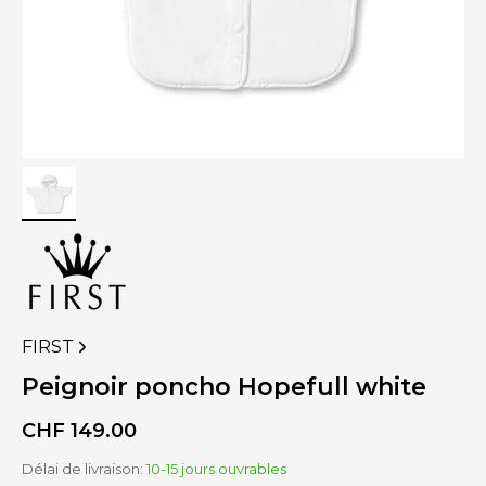
FIRST
VOIR
PLUS
Peignoir poncho Hopefull white
DE
PRODUITS
CHF
149.00
DE
Délai de livraison:
10-15 jours ouvrables