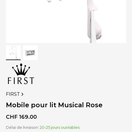
FIRST
VOIR
PLUS
Mobile pour lit Musical Rose
DE
PRODUITS
CHF
169.00
DE
Délai de livraison:
20-25 jours ouvrables