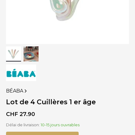
BÉABA
VOIR
PLUS
Lot de 4 Cuillères 1 er âge
DE
PRODUITS
CHF
27.90
DE
Délai de livraison:
10-15 jours ouvrables