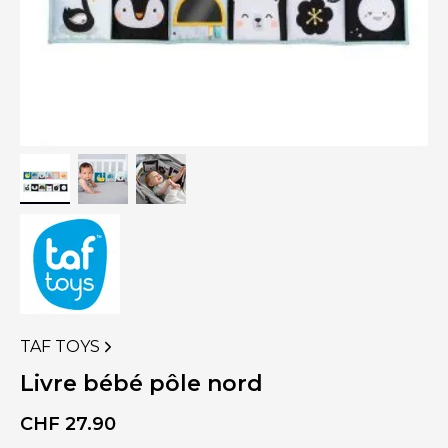
TAF TOYS
VOIR
PLUS
Livre bébé pôle nord
DE
PRODUITS
CHF
27.90
DE