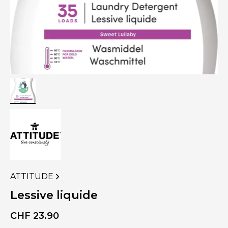
ATTITUDE
VOIR
PLUS
Lessive liquide
DE
PRODUITS
CHF
23.90
DE