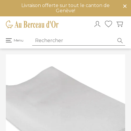
Livraison offerte sur tout le canton de
mer
Genève!
u
Ouvrir
Menu
le
menu
principal