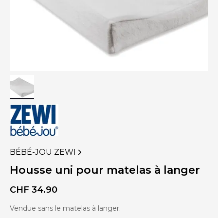
BÉBÉ-JOU ZEWI
VOIR
PLUS
Housse uni pour matelas à langer
DE
PRODUITS
CHF
34.90
DE
Vendue sans le matelas à langer.