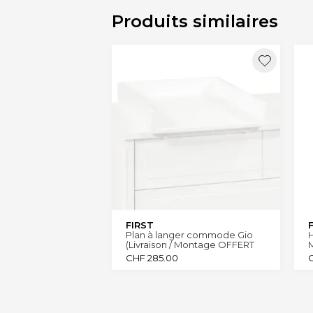
Produits similaires
FIRST
Plan à langer commode Gio
H
(Livraison / Montage OFFERT
Canton Genève et Vaud)
CHF
285.00