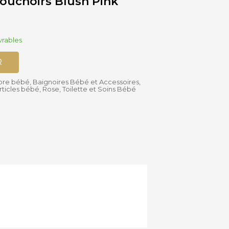
ouchoirs Blush Pink
Accessoires
Siège-auto
vrables
Bébé
Bases isofix
R
bre bébé
,
Baignoires Bébé et Accessoires
,
rticles bébé
,
Rose
,
Toilette et Soins Bébé