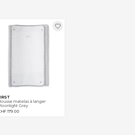
FIRST
ousse matelas à langer
Moonlight Grey
CHF
179.00