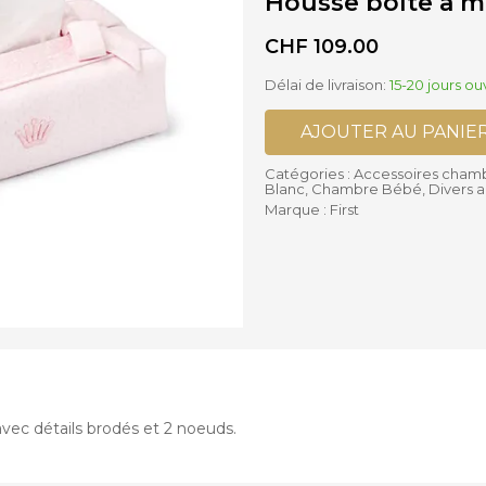
Housse boîte à m
ses supplémentaires Poussettes
is
Accessoires Biberons
CHF
109.00
lles Bébé
Biberons
settes Cannes et Simples
Chauffe-biberon et Préparateur
settes Complètes
Délai de livraison:
15-20 jours ou
Stérilisateurs de Biberons
settes Doubles
Sucettes et accessoires
AJOUTER AU PANIE
Accessoires Chaises hautes
Catégories :
Accessoires cham
Blanc
,
Chambre Bébé
,
Divers a
Marque :
First
vec détails brodés et 2 noeuds.