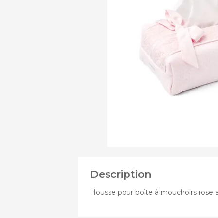
DE
Assi
PRODUITS
Chass
Nace
DE
Pous
Pous
Pous
Description
Housse pour boîte à mouchoirs rose a