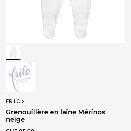
FRILO
VOIR
PLUS
Grenouillère en laine Mérinos
DE
neige
PRODUITS
DE