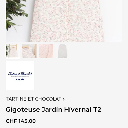
TARTINE ET CHOCOLAT
VOIR
PLUS
Gigoteuse Jardin Hivernal T2
DE
PRODUITS
CHF
145.00
DE