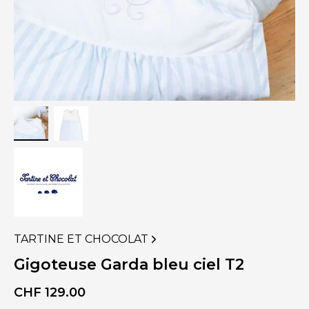
TARTINE ET CHOCOLAT
VOIR
PLUS
Gigoteuse Garda bleu ciel T2
DE
PRODUITS
CHF
129.00
DE