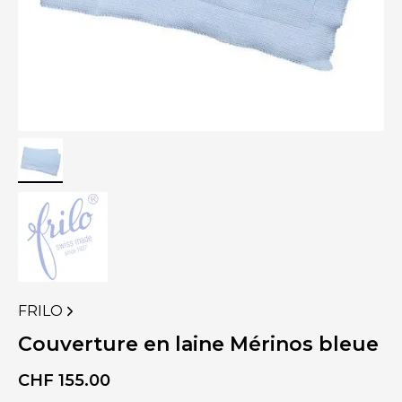
FRILO
VOIR
PLUS
Couverture en laine Mérinos bleue
DE
PRODUITS
CHF
155.00
DE