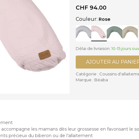
ses supplémentaires Poussettes
CHF
94.00
is
Accessoires Biberons
lles Bébé
Biberons
settes Cannes et Simples
Couleur:
Rose
Chauffe-biberon et Préparateur
settes Complètes
Stérilisateurs de Biberons
settes Doubles
Sucettes et accessoires
Délai de livraison:
10-15 jours ou
Accessoires Chaises hautes
AJOUTER AU PANIE
Catégorie :
Coussins d'allaitem
Marque :
Béaba
tement
 il accompagne les mamans dès leur grossesse en favorisant le so
ts précieux du biberon ou de l’allaitement