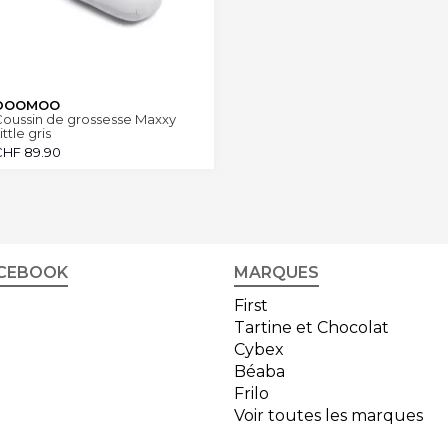
DOOMOO
Coussin de grossesse Maxxy
ittle gris
CHF
89.90
CEBOOK
MARQUES
First
Tartine et Chocolat
Cybex
Béaba
Frilo
Voir toutes les marques