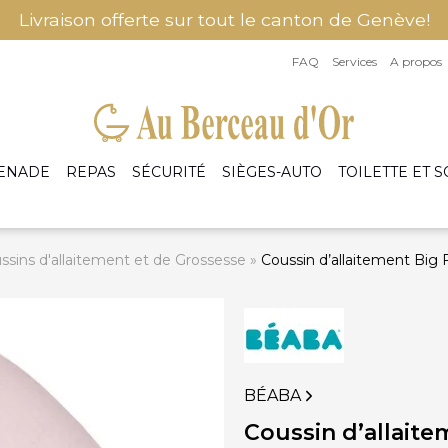
Livraison offerte sur tout le canton de Genève!
FAQ
Services
A propos
ENADE
REPAS
SÉCURITÉ
SIÈGES-AUTO
TOILETTE ET S
ssins d'allaitement et de Grossesse
»
Coussin d’allaitement Big 
ssoires Promenade
Bavoirs et Bavettes
ettes et Parures de lit
Armoires et bibli
tateurs
Cuiseurs, Mixeurs et Accessoires
ps housse et alèses
Berceaux et Couff
ges pluie et Moustiquaires
Petits pots et Portions
oteuses - Turbulettes
Commodes et plan
Vaisselles et Couverts Bébé
rs de lit
Fauteuils
Lits
BÉABA
Accessoires d'allaitement
Coussins d'allaitement
Coussin d’allaite