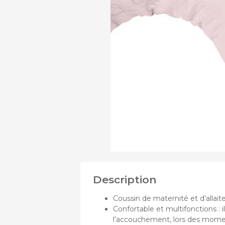
PRODUITS
Assi
DE
Chass
Nace
Pous
Pous
Pous
Description
Coussin de maternité et d’allai
Confortable et multifonctions :
l’accouchement, lors des momen