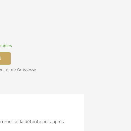
Accessoires
Siège-auto
Bébé
Bases isofix
vrables
R
ent et de Grossesse
mmeil et la détente puis, après