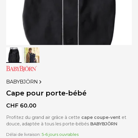
BABYBJÖRN
VOIR
PLUS
Cape pour porte-bébé
DE
PRODUITS
CHF
60.00
DE
Profitez du grand air grâce à cette
cape coupe-vent
et
douce, adaptée à tous les porte-bébés
BABYBJÖRN
Délai de livraison:
5-6 jours ouvrables