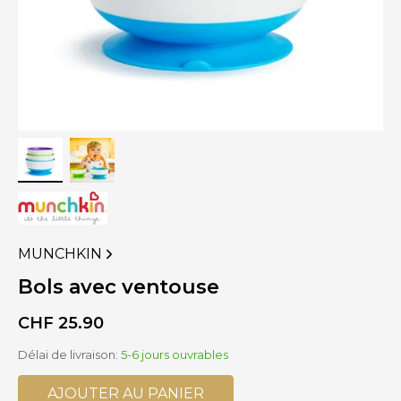
MUNCHKIN
VOIR
PLUS
Bols avec ventouse
DE
PRODUITS
CHF
25.90
DE
Délai de livraison:
5-6 jours ouvrables
AJOUTER AU PANIER